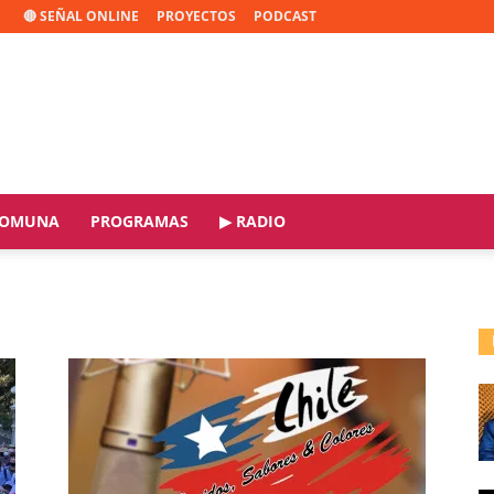
🔴 SEÑAL ONLINE
PROYECTOS
PODCAST
OMUNA
PROGRAMAS
▶ RADIO