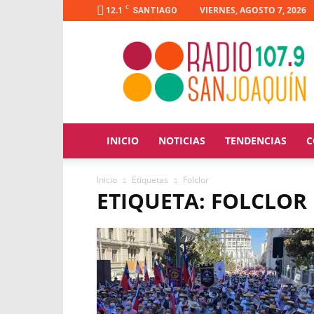
C
12.1
VIERNES, AGOSTO 7, 2026
SANTIAGO
Radio
San
Joaquín
INICIO
NOTICIAS
TENDENCIAS
C
Inicio
Etiquetas
Folclor
ETIQUETA: FOLCLOR