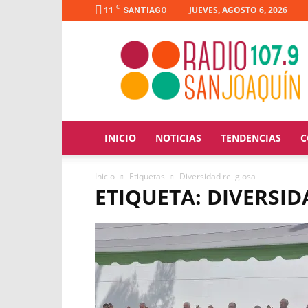
C
11
JUEVES, AGOSTO 6, 2026
SANTIAGO
Radio
San
Joaquín
INICIO
NOTICIAS
TENDENCIAS
C
Inicio
Etiquetas
Diversidad religiosa
ETIQUETA: DIVERSID