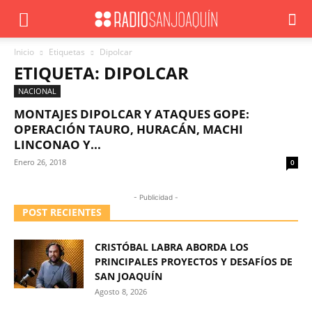
Inicio
Etiquetas
Dipolcar
ETIQUETA: DIPOLCAR
NACIONAL
MONTAJES DIPOLCAR Y ATAQUES GOPE:
OPERACIÓN TAURO, HURACÁN, MACHI
LINCONAO Y...
Enero 26, 2018
0
- Publicidad -
POST RECIENTES
CRISTÓBAL LABRA ABORDA LOS
PRINCIPALES PROYECTOS Y DESAFÍOS DE
SAN JOAQUÍN
Agosto 8, 2026