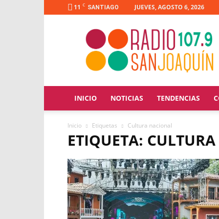
C
11
JUEVES, AGOSTO 6, 2026
SANTIAGO
Radio
San
Joaquín
INICIO
NOTICIAS
TENDENCIAS
C
Inicio
Etiquetas
Cultura nacional
ETIQUETA: CULTURA