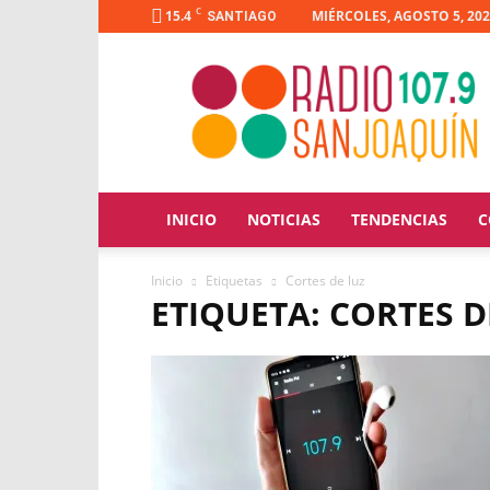
C
15.4
MIÉRCOLES, AGOSTO 5, 20
SANTIAGO
Radio
San
Joaquín
INICIO
NOTICIAS
TENDENCIAS
C
Inicio
Etiquetas
Cortes de luz
ETIQUETA: CORTES D