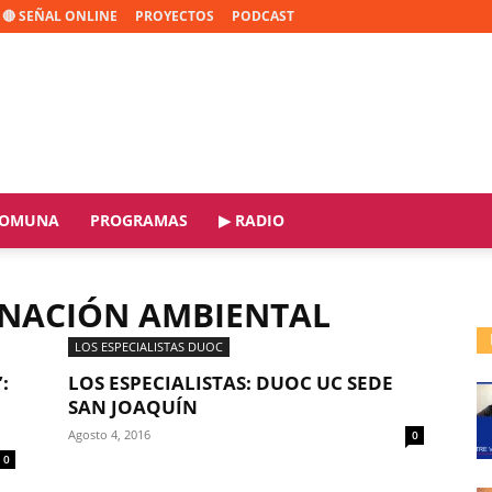
🔴 SEÑAL ONLINE
PROYECTOS
PODCAST
OMUNA
PROGRAMAS
▶ RADIO
INACIÓN AMBIENTAL
LOS ESPECIALISTAS DUOC
:
LOS ESPECIALISTAS: DUOC UC SEDE
SAN JOAQUÍN
Agosto 4, 2016
0
0