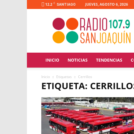
C
12.2
JUEVES, AGOSTO 6, 2026
SANTIAGO
Radio
San
Joaquín
INICIO
NOTICIAS
TENDENCIAS
C
Inicio
Etiquetas
Cerrillos
ETIQUETA: CERRILLO