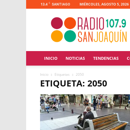
C
13.4
MIÉRCOLES, AGOSTO 5, 2026
SANTIAGO
Radio
San
Joaquín
INICIO
NOTICIAS
TENDENCIAS
C
Inicio
Etiquetas
2050
ETIQUETA: 2050