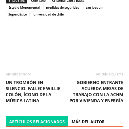
ETIQUETAS
Colo Colo
Cristóbal Labra Bassa
Estadio Monumental
medidas de seguridad
san joaquin
Superclásico
universidad de chile
Facebook
X
WhatsApp
ReddIt
Artículo anterior
Artículo siguiente
UN TROMBÓN EN
GOBIERNO ENTRANTE
SILENCIO: FALLECE WILLIE
ACUERDA MESAS DE
COLÓN, ÍCONO DE LA
TRABAJO CON LA ACHM
MÚSICA LATINA
POR VIVIENDA Y ENERGÍA
ARTÍCULOS RELACIONADOS
MÁS DEL AUTOR