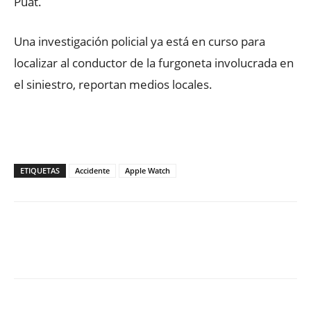
Puat.
Una investigación policial ya está en curso para
localizar al conductor de la furgoneta involucrada en
el siniestro, reportan medios locales.
ETIQUETAS
Accidente
Apple Watch
Facebook
X
WhatsApp
ReddIt