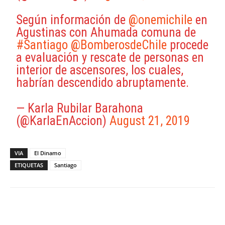
Según información de
@onemichile
en
Agustinas con Ahumada comuna de
#Santiago
@BomberosdeChile
procede
a evaluación y rescate de personas en
interior de ascensores, los cuales,
habrían descendido abruptamente.
— Karla Rubilar Barahona
(@KarlaEnAccion)
August 21, 2019
VIA
El Dinamo
ETIQUETAS
Santiago
Facebook
X
WhatsApp
ReddIt