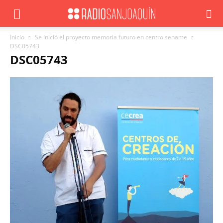
Inicio
Se inició el proyecto memoria futuro en centro sename
DSC05743
DSC05743