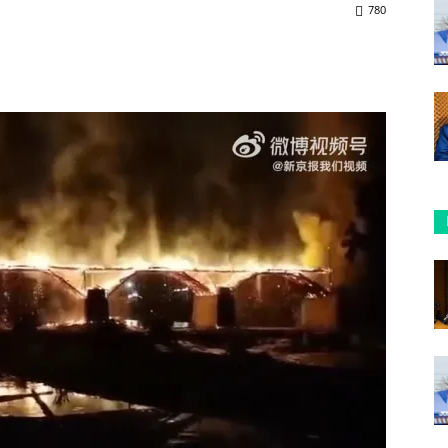
780
ReddIt
Copy URL