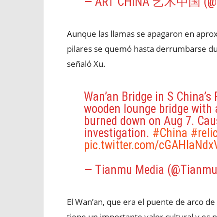
— ART CHINA 艺术中国 (@p
Aunque las llamas se apagaron en aprox
pilares se quemó hasta derrumbarse dur
señaló Xu.
Wan’an Bridge in S China’s F
wooden lounge bridge with a
burned down on Aug 7. Cause 
investigation.
#China
#reli
pic.twitter.com/cGAHlaNdx
— Tianmu Media (@Tianm
El Wan’an, que era el puente de arco d
tiene un importante valor cultural y es 