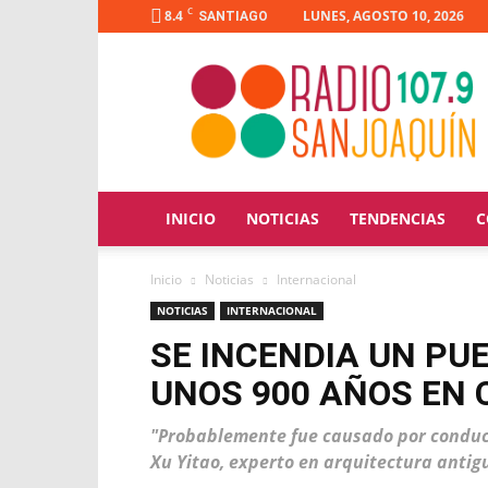
C
8.4
LUNES, AGOSTO 10, 2026
SANTIAGO
Radio
San
Joaquín
INICIO
NOTICIAS
TENDENCIAS
C
Inicio
Noticias
Internacional
NOTICIAS
INTERNACIONAL
SE INCENDIA UN PU
UNOS 900 AÑOS EN 
"Probablemente fue causado por conduc
Xu Yitao, experto en arquitectura antig