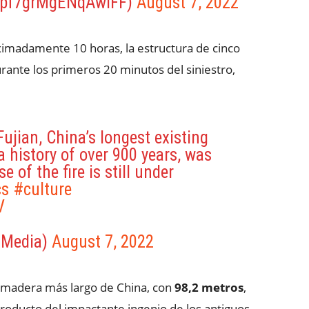
f7grMgENqAwlFF)
August 7, 2022
imadamente 10 horas, la estructura de cinco
ante los primeros 20 minutos del siniestro,
ujian, China’s longest existing
 history of over 900 years, was
of the fire is still under
cs
#culture
V
uMedia)
August 7, 2022
e madera más largo de China, con
98,2 metros
,
producto del impactante ingenio de los antiguos