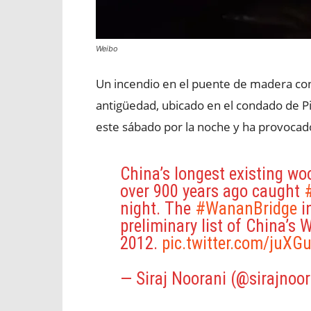
Weibo
Un incendio en el puente de madera co
antigüedad, ubicado en el condado de Pin
este sábado por la noche y ha provocado
China’s longest existing w
over 900 years ago caught
#
night. The
#WananBridge
i
preliminary list of China’s 
2012.
pic.twitter.com/juXG
— Siraj Noorani (@sirajnoo