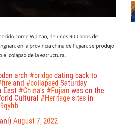
nocido como Wan’an, de unos 900 años de
gnan, en la provincia china de Fujian, se produjo
 el colapso de la estructura.
ooden arch
#bridge
dating back to
fire
and
#collapsed
Saturday
n East
#China
’s
#Fujian
was on the
World Cultural
#Heritage
sites in
u9qyhb
rani)
August 7, 2022