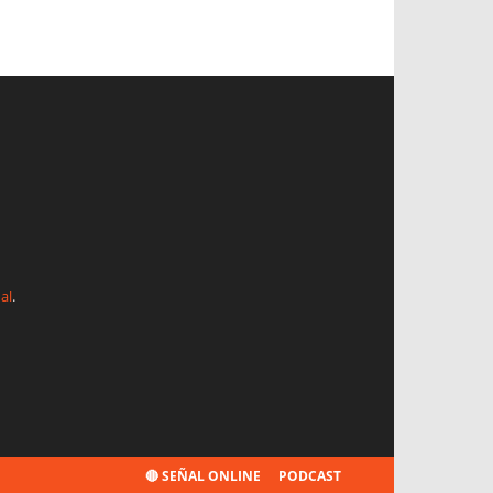
al
.
🔴 SEÑAL ONLINE
PODCAST