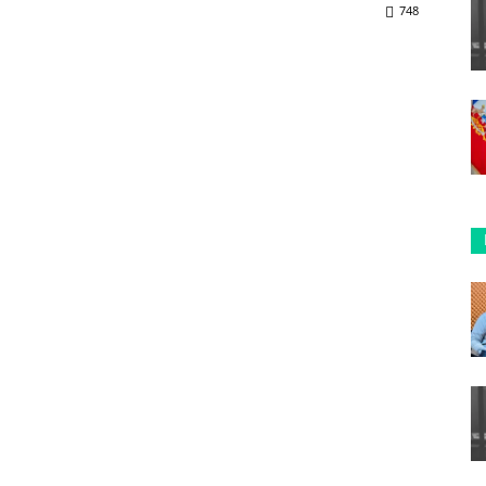
748
ReddIt
Copy URL