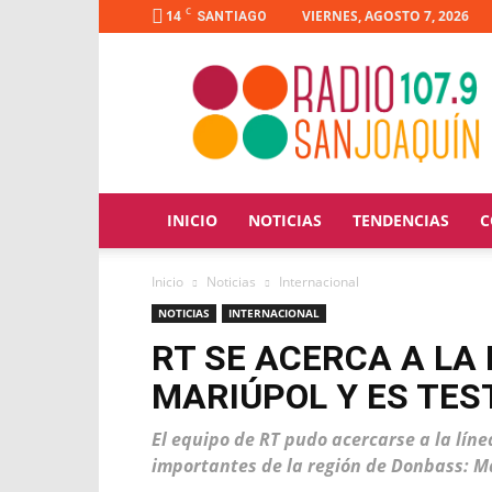
C
14
VIERNES, AGOSTO 7, 2026
SANTIAGO
Radio
San
Joaquín
INICIO
NOTICIAS
TENDENCIAS
C
Inicio
Noticias
Internacional
NOTICIAS
INTERNACIONAL
RT SE ACERCA A LA
MARIÚPOL Y ES TES
El equipo de RT pudo acercarse a la lín
importantes de la región de Donbass: M