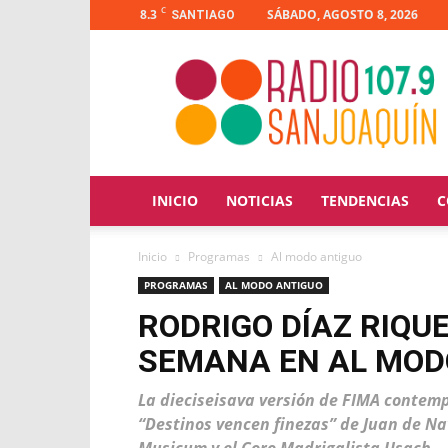
C
8.3
SÁBADO, AGOSTO 8, 2026
SANTIAGO
Radio
San
Joaquín
INICIO
NOTICIAS
TENDENCIAS
C
Inicio
Programas
Al modo antiguo
PROGRAMAS
AL MODO ANTIGUO
RODRIGO DÍAZ RIQU
SEMANA EN AL MOD
La dieciseisava versión de FIMA contemp
“Destinos vencen finezas” de Juan de Na