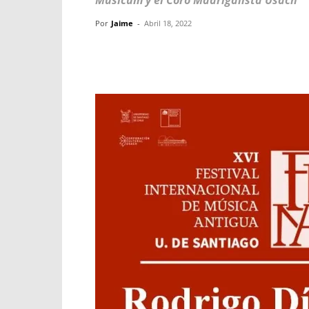
Musicum y el Coro Madrigalista Usach
Por
Jaime
-
Abril 18, 2022
Facebook
X
WhatsApp