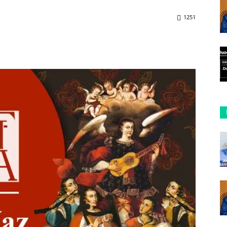
1251
ReddIt
Copy URL