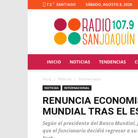
C
7.3
SÁBADO, AGOSTO 8, 2026
SANTIAGO
Radio
San
Joaquín
INICIO
NOTICIAS
TENDENCIAS
C
Inicio
Noticias
Internacional
NOTICIAS
INTERNACIONAL
RENUNCIA ECONOMI
MUNDIAL TRAS EL E
Según el presidente del Banco Mundial, 
que el funcionario decidió regresar a s