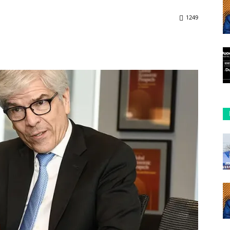
1249
ReddIt
Copy URL