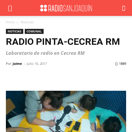
Inicio
Noticias
NOTICIAS
COMUNAL
RADIO PINTA-CECREA RM
Laboratorio de radio en Cecrea RM
Por
Jaime
-
Julio 10, 2017
1889
Facebook
X
WhatsApp
ReddIt