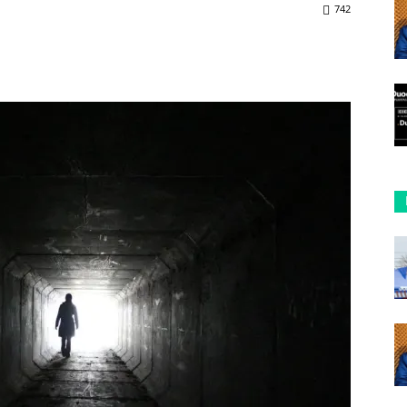
742
ReddIt
Copy URL