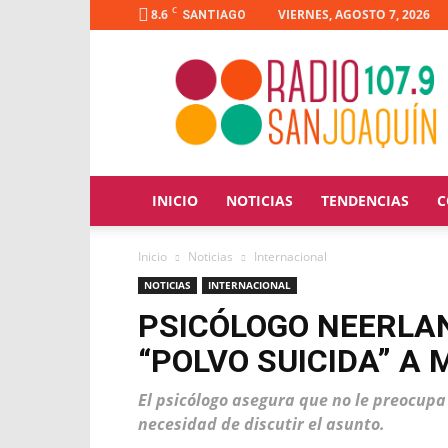
C
8.6
VIERNES, AGOSTO 7, 2026
SANTIAGO
Radio
San
Joaquín
INICIO
NOTICIAS
TENDENCIAS
C
Inicio
Noticias
Internacional
NOTICIAS
INTERNACIONAL
PSICÓLOGO NEERLA
“POLVO SUICIDA” A
El psicólogo asegura que no le preocupa i
necesidad de discutir el asunto.