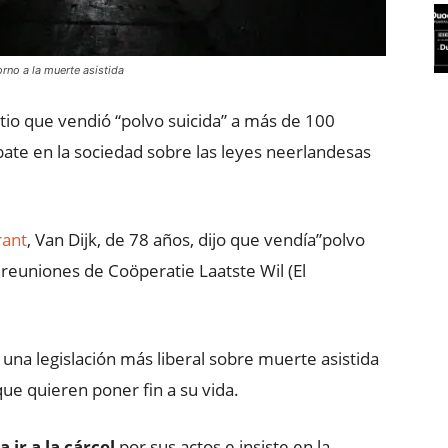
rno a la muerte asistida
tio que vendió “polvo suicida” a más de 100
bate en la sociedad sobre las leyes neerlandesas
rant
, Van Dijk, de 78 años, dijo que vendía”polvo
s reuniones de Coöperatie Laatste Wil (El
a legislación más liberal sobre muerte asistida
ue quieren poner fin a su vida.
 ir a la cárcel
por sus actos e insiste en la