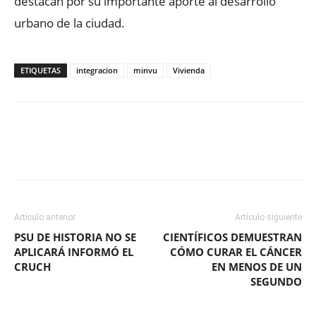
destacan por su importante aporte al desarrollo
urbano de la ciudad.
ETIQUETAS
integracion
minvu
Vivienda
Facebook
X
WhatsApp
ReddIt
Artículo anterior
Artículo siguiente
PSU DE HISTORIA NO SE
CIENTÍFICOS DEMUESTRAN
APLICARÁ INFORMÓ EL
CÓMO CURAR EL CÁNCER
CRUCH
EN MENOS DE UN
SEGUNDO