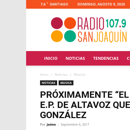
C
7.6
DOMINGO, AGOSTO 9, 2026
SANTIAGO
Radio
San
Joaquín
INICIO
NOTICIAS
TENDENCIAS
C
Inicio
Noticias
Musica
NOTICIAS
MUSICA
PRÓXIMAMENTE “EL 
E.P. DE ALTAVOZ Q
GONZÁLEZ
Por
Jaime
-
Septiembre 4, 2017