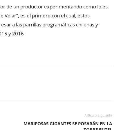
abor de un productor experimentando como lo es
 Volar”, es el primero con el cual, estos
r a las parrillas programáticas chilenas y
2015 y 2016
ReddIt
Copy URL
Artículo siguiente
MARIPOSAS GIGANTES SE POSARÁN EN LA
TORRE ENTEL