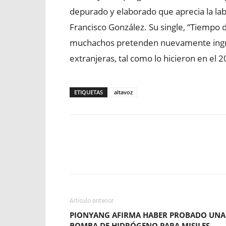
depurado y elaborado que aprecia la l
Francisco González. Su single, “Tiempo de
muchachos pretenden nuevamente ingresa
extranjeras, tal como lo hicieron en el 
ETIQUETAS
altavoz
Facebook
X
WhatsApp
Artículo anterior
PIONYANG AFIRMA HABER PROBADO UNA
BOMBA DE HIDRÓGENO PARA MISILES