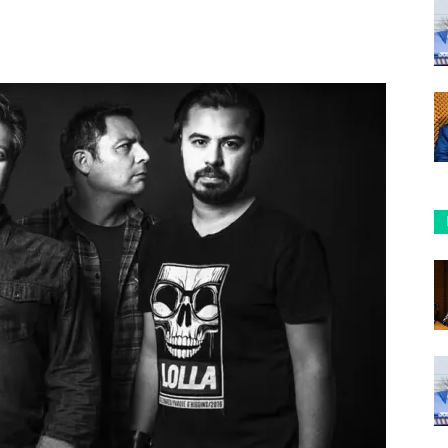
ReddIt
Copy URL