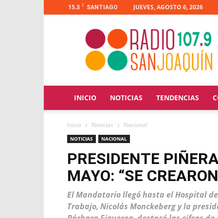
C
15.3
JUEVES, AGOSTO 6, 2026
SANTIAGO
Radio
San
Joaquín
INICIO
NOTICIAS
TENDENCIAS
C
Inicio
Noticias
Nacional
NOTICIAS
NACIONAL
PRESIDENTE PIÑER
MAYO: “SE CREARON
El Mandatario llegó hasta el Hospital d
Trabajo, Nicolás Monckeberg y la presid