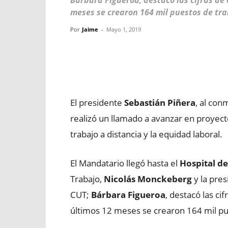
Bárbara Figueroa, destacó las cifras de
meses se crearon 164 mil puestos de tra
Por
Jaime
-
Mayo 1, 2019
Facebook
X
WhatsApp
El presidente
Sebastián Piñera
, al con
realizó un llamado a avanzar en proyect
trabajo a distancia y la equidad laboral.
El Mandatario llegó hasta el
Hospital de
Trabajo,
Nicolás Monckeberg
y la pres
CUT;
Bárbara Figueroa
, destacó las ci
últimos 12 meses se crearon 164 mil pu