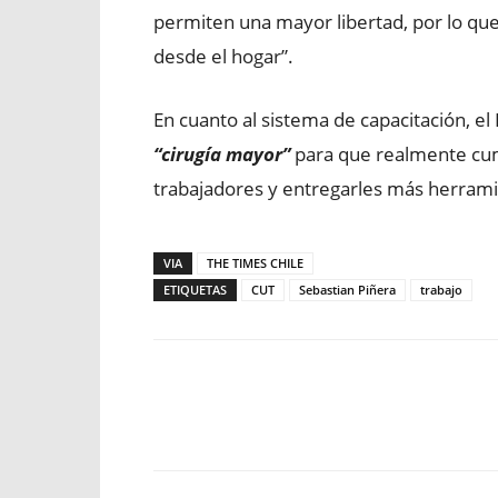
permiten una mayor libertad, por lo que h
desde el hogar”.
En cuanto al sistema de capacitación, e
“cirugía mayor”
para que realmente cump
trabajadores y entregarles más herrami
VIA
THE TIMES CHILE
ETIQUETAS
CUT
Sebastian Piñera
trabajo
Facebook
X
WhatsApp