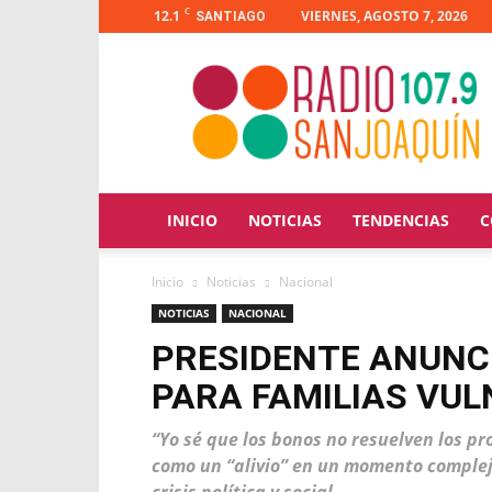
C
12.1
VIERNES, AGOSTO 7, 2026
SANTIAGO
Radio
San
Joaquín
INICIO
NOTICIAS
TENDENCIAS
C
Inicio
Noticias
Nacional
NOTICIAS
NACIONAL
PRESIDENTE ANUNCI
PARA FAMILIAS VU
“Yo sé que los bonos no resuelven los pr
como un “alivio” en un momento complej