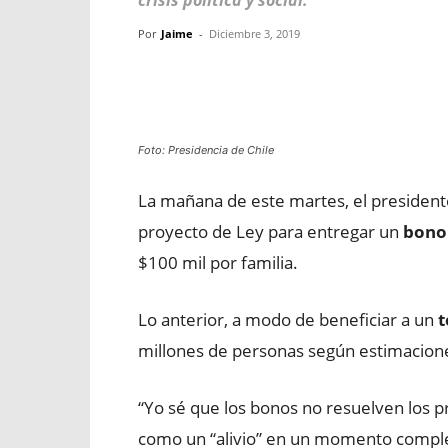
crisis política y social.
Por
Jaime
-
Diciembre 3, 2019
Facebook
X
WhatsApp
Foto: Presidencia de Chile
La mañana de este martes, el president
proyecto de Ley para entregar un
bono 
$100 mil por familia.
Lo anterior, a modo de beneficiar a un
t
millones de personas según estimacion
“Yo sé que los bonos no resuelven los pr
como un “alivio” en un momento complej