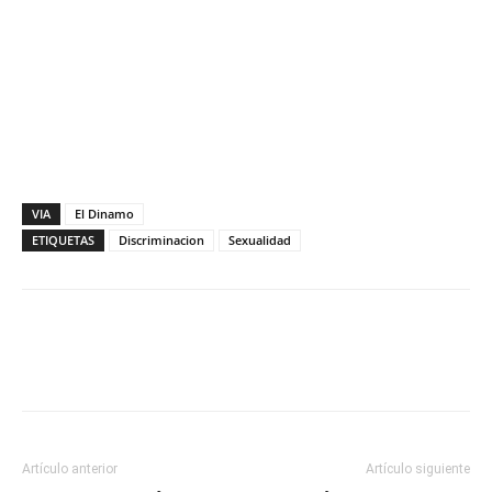
VIA
El Dinamo
ETIQUETAS
Discriminacion
Sexualidad
Facebook
X
WhatsApp
ReddIt
Artículo anterior
Artículo siguiente