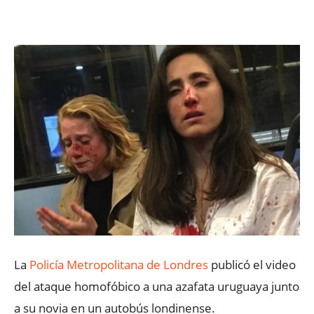
Facebook
X
WhatsApp
ReddIt
La
Policía Metropolitana de Londres
publicó el video
del ataque homofóbico a una azafata uruguaya junto
a su novia en un autobús londinense.