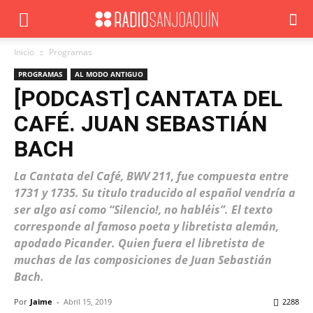
Inicio
Programas
PROGRAMAS
AL MODO ANTIGUO
[PODCAST] CANTATA DEL
CAFÉ. JUAN SEBASTIÁN
BACH
La Cantata del Café, BWV 211, fue compuesta entre
1731 y 1735. Su titulo traducido al español vendría a
ser algo así como “Silencio!, no habléis”. El texto
corresponde al famoso poeta y libretista alemán,
apodado Picander. Quien fuera el libretista de
muchas de las composiciones de Juan Sebastián
Bach.
Por
Jaime
-
Abril 15, 2019
2288