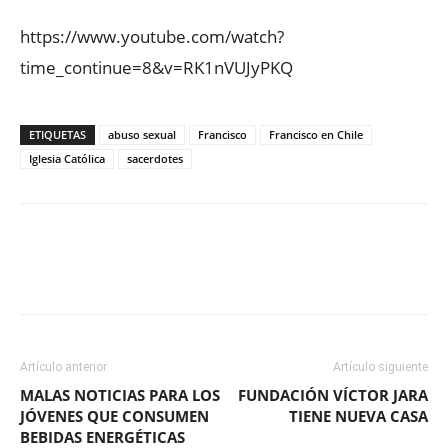
https://www.youtube.com/watch?
time_continue=8&v=RK1nVUJyPKQ
ETIQUETAS
abuso sexual
Francisco
Francisco en Chile
Iglesia Católica
sacerdotes
Facebook
X
WhatsApp
ReddIt
Artículo anterior
Artículo siguiente
MALAS NOTICIAS PARA LOS
FUNDACIÓN VÍCTOR JARA
JÓVENES QUE CONSUMEN
TIENE NUEVA CASA
BEBIDAS ENERGÉTICAS