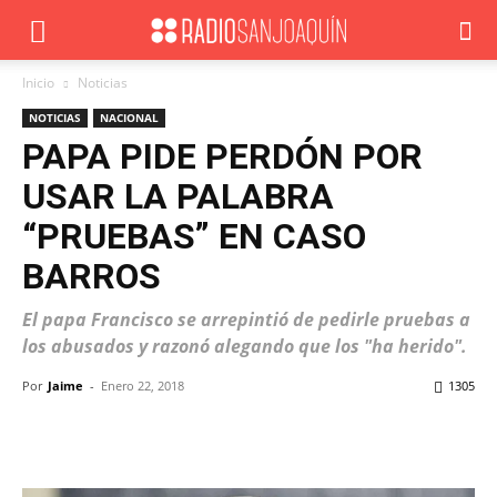
Inicio
Noticias
NOTICIAS
NACIONAL
PAPA PIDE PERDÓN POR
USAR LA PALABRA
“PRUEBAS” EN CASO
BARROS
El papa Francisco se arrepintió de pedirle pruebas a
los abusados y razonó alegando que los "ha herido".
Por
Jaime
-
Enero 22, 2018
1305
Facebook
X
WhatsApp
ReddIt