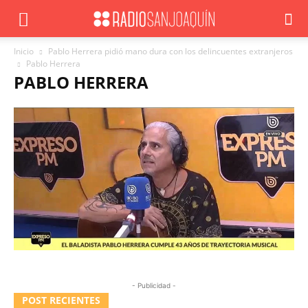
Inicio
Pablo Herrera pidió mano dura con los delincuentes extranjeros
Pablo Herrera
PABLO HERRERA
- Publicidad -
POST RECIENTES