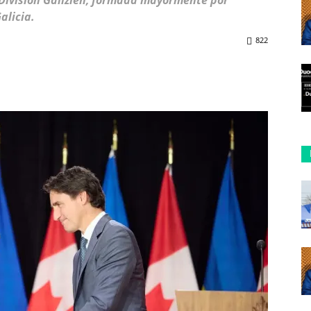
 División Galizien, formada mayormente por
alicia.
822
ReddIt
Copy URL