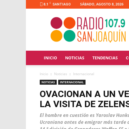
C
8.1
SÁBADO, AGOSTO 8, 2026
SANTIAGO
Radio
San
Joaquín
INICIO
NOTICIAS
TENDENCIAS
C
Inicio
Noticias
Internacional
NOTICIAS
INTERNACIONAL
OVACIONAN A UN V
LA VISITA DE ZELE
El hombre en cuestión es Yaroslav Hunka
Ucraniana antes de emigrar más tarde 