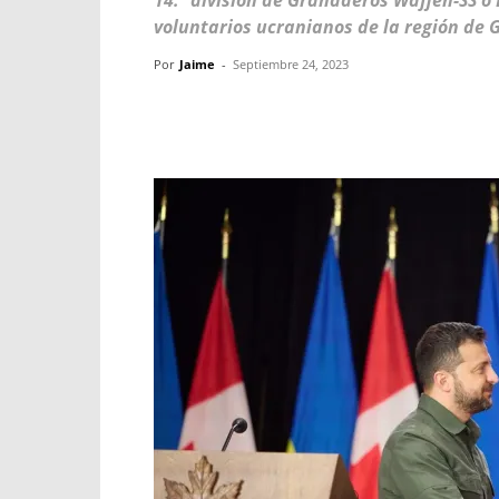
14.ª división de Granaderos Waffen-SS o
voluntarios ucranianos de la región de G
Por
Jaime
-
Septiembre 24, 2023
Facebook
X
WhatsApp