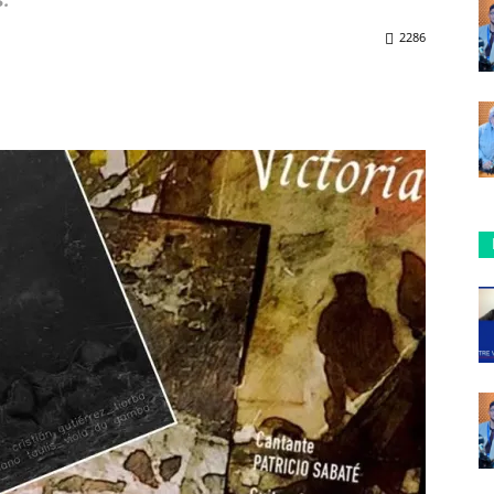
s.
2286
ReddIt
Copy URL