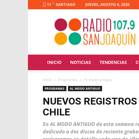
C
11
JUEVES, AGOSTO 6, 2026
SANTIAGO
Radio
San
Joaquín
INICIO
NOTICIAS
TENDENCIAS
C
Inicio
Programas
Al modo antiguo
PROGRAMAS
AL MODO ANTIGUO
NUEVOS REGISTROS
CHILE
En AL MODO ANTIGUO de esta semana re
dedicado a dos discos de reciente graba