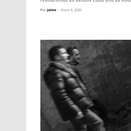
revisaremos en detalle cada uno de ello
Por
Jaime
-
Enero 6, 2020
Facebook
X
WhatsApp