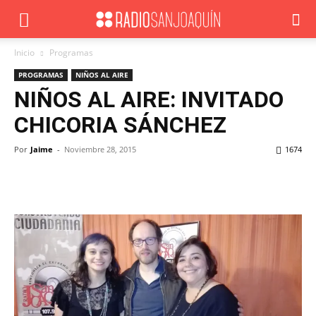
Inicio
Programas
PROGRAMAS
NIÑOS AL AIRE
NIÑOS AL AIRE: INVITADO
CHICORIA SÁNCHEZ
Por
Jaime
-
Noviembre 28, 2015
1674
Facebook
X
WhatsApp
ReddIt