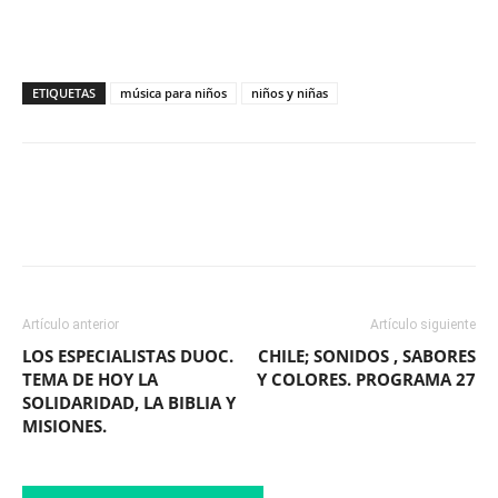
ETIQUETAS
música para niños
niños y niñas
Facebook
X
WhatsApp
ReddIt
Artículo anterior
Artículo siguiente
LOS ESPECIALISTAS DUOC.
CHILE; SONIDOS , SABORES
TEMA DE HOY LA
Y COLORES. PROGRAMA 27
SOLIDARIDAD, LA BIBLIA Y
MISIONES.