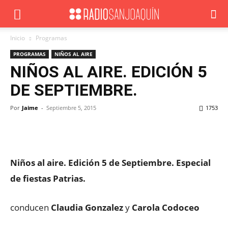
Inicio
Programas
PROGRAMAS
NIÑOS AL AIRE
NIÑOS AL AIRE. EDICIÓN 5
DE SEPTIEMBRE.
Por
Jaime
-
Septiembre 5, 2015
1753
Facebook
X
WhatsApp
ReddIt
Niños al aire. Edición 5 de Septiembre. Especial
de fiestas Patrias.
conducen
Claudia Gonzalez
y
Carola Codoceo