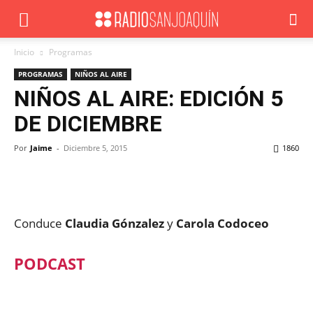
Inicio
Programas
PROGRAMAS
NIÑOS AL AIRE
NIÑOS AL AIRE: EDICIÓN 5
DE DICIEMBRE
Por
Jaime
-
Diciembre 5, 2015
1860
Facebook
X
WhatsApp
ReddIt
Conduce
Claudia Gónzalez
y
Carola Codoceo
PODCAST