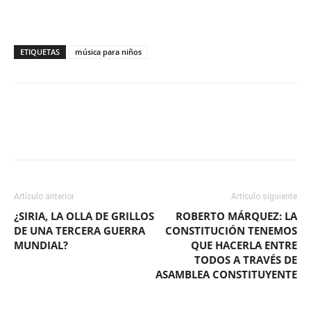
ETIQUETAS
música para niños
Facebook
X
WhatsApp
ReddIt
Artículo anterior
Artículo siguiente
¿SIRIA, LA OLLA DE GRILLOS
ROBERTO MÁRQUEZ: LA
DE UNA TERCERA GUERRA
CONSTITUCIÓN TENEMOS
MUNDIAL?
QUE HACERLA ENTRE
TODOS A TRAVÉS DE
ASAMBLEA CONSTITUYENTE