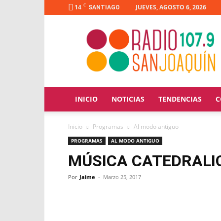
C
14
JUEVES, AGOSTO 6, 2026
SANTIAGO
Radio
San
Joaquín
INICIO
NOTICIAS
TENDENCIAS
C
Inicio
Programas
Al modo antiguo
PROGRAMAS
AL MODO ANTIGUO
MÚSICA CATEDRALIC
Por
Jaime
-
Marzo 25, 2017
Facebook
X
WhatsApp