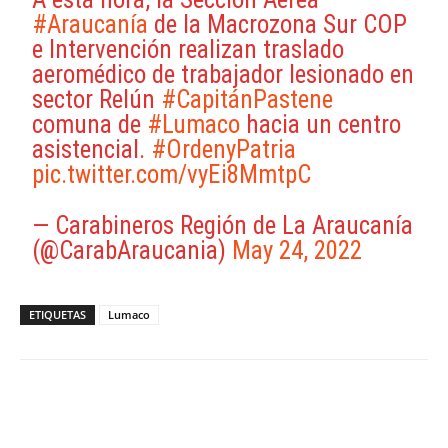
#Araucanía
de la Macrozona Sur COP
e Intervención realizan traslado
aeromédico de trabajador lesionado en
sector Relún
#CapitánPastene
comuna de
#Lumaco
hacia un centro
asistencial.
#OrdenyPatria
pic.twitter.com/vyEi8MmtpC
— Carabineros Región de La Araucanía
(@CarabAraucania)
May 24, 2022
ETIQUETAS
Lumaco
Facebook
X
WhatsApp
ReddIt