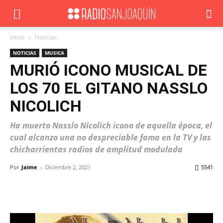
Inicio
Noticias
NOTICIAS
MUSICA
MURIÓ ICONO MUSICAL DE
LOS 70 EL GITANO NASSLO
NICOLICH
Ha muerto Nasslo Nicolich icono de aquella época, el
cual alcanzo una no despreciable fama en la TV y las
chicharrientas radios de amplitud modulada
Por
Jaime
-
Diciembre 2, 2021
5541
Facebook
X
WhatsApp
ReddIt