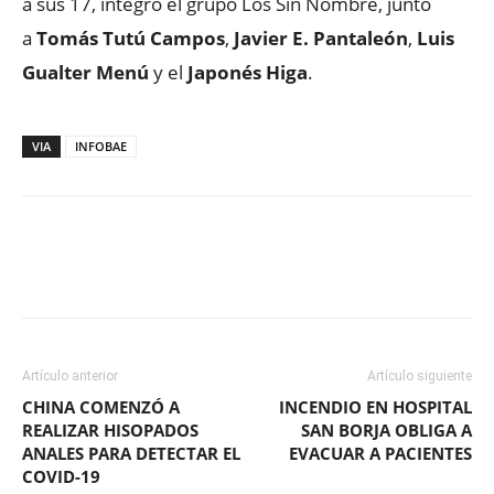
a sus 17, integró el grupo Los Sin Nombre, junto
a
Tomás Tutú Campos
,
Javier E. Pantaleón
,
Luis
Gualter Menú
y el
Japonés Higa
.
VIA
INFOBAE
Facebook
X
WhatsApp
ReddIt
Artículo anterior
Artículo siguiente
CHINA COMENZÓ A
INCENDIO EN HOSPITAL
REALIZAR HISOPADOS
SAN BORJA OBLIGA A
ANALES PARA DETECTAR EL
EVACUAR A PACIENTES
COVID-19