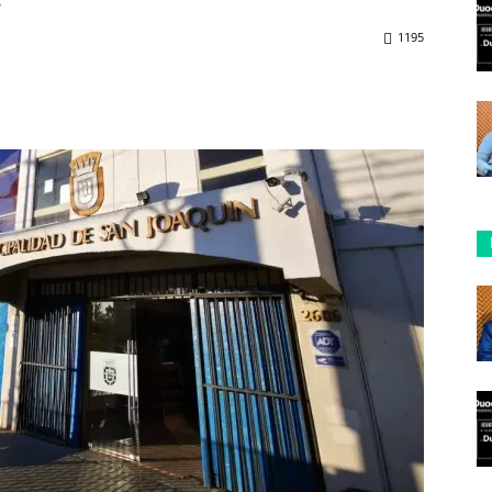
.
1195
ReddIt
Copy URL