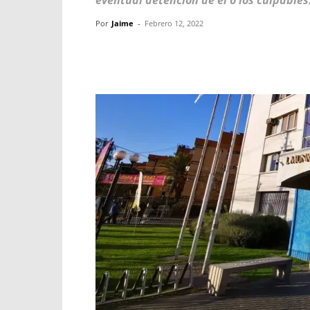
eventual detención de él o los culpables
Por
Jaime
-
Febrero 12, 2022
Facebook
X
WhatsApp