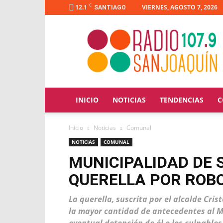
C
12.1
VIERNES, AGOSTO 7, 2026
SANTIAGO
Radio
San
Joaquín
INICIO
NOTICIAS
TENDENCIAS
C
Inicio
Noticias
Comunal
NOTICIAS
COMUNAL
MUNICIPALIDAD DE 
QUERELLA POR ROBO
La querella, suscrita por el alcalde Cris
la mayor cantidad de antecedentes al Mi