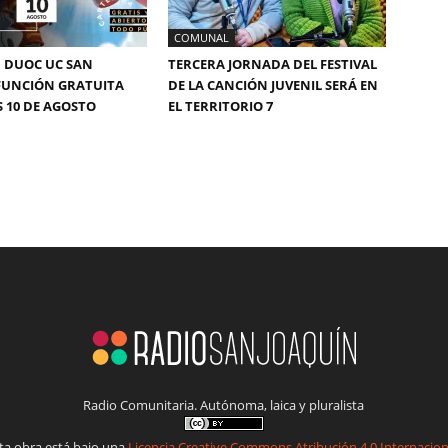
COMUNAL
 DUOC UC SAN
TERCERA JORNADA DEL FESTIVAL
FUNCIÓN GRATUITA
DE LA CANCIÓN JUVENIL SERÁ EN
S 10 DE AGOSTO
EL TERRITORIO 7
Radio Comunitaria. Autónoma, laica y pluralista
ta obra está bajo una
Licencia Creative Commons Atribución 4.0 Internacion