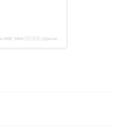
Una publicación compartida por Jamal Edwards MBE, MBA 🇻🇨🇬🇧 (@jamaledwards)
ReddIt
Copy URL