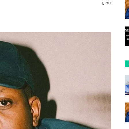
917
ReddIt
Copy URL