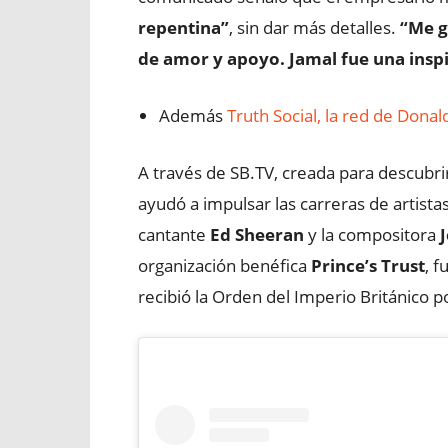
repentina”
, sin dar más detalles.
“Me g
de amor y apoyo. Jamal fue una insp
Además
Truth Social, la red de Dona
A través de SB.TV, creada para descubr
ayudó a impulsar las carreras de artist
cantante
Ed Sheeran
y la compositora
J
organización benéfica
Prince’s Trust
, f
recibió la Orden del Imperio Británico po