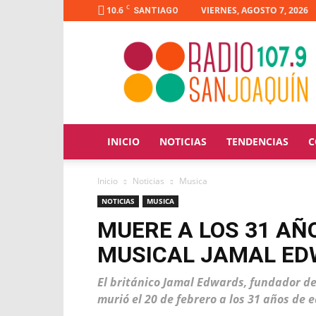
C
10.6
VIERNES, AGOSTO 7, 2026
SANTIAGO
Radio
San
Joaquín
INICIO
NOTICIAS
TENDENCIAS
C
Inicio
Noticias
Musica
NOTICIAS
MUSICA
MUERE A LOS 31 AÑ
MUSICAL JAMAL E
El británico Jamal Edwards, fundador de
murió el 20 de febrero a los 31 años de 