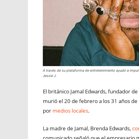
A través de su plataforma de entretenimiento ayudó a impuls
Jessie J.
El británico Jamal Edwards, fundador de
murió el 20 de febrero a los 31 años de
por
medios locales
.
La madre de Jamal, Brenda Edwards,
co
comunicado señaló que el empresario mu