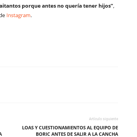
taitantos porque antes no quería tener hijos”
,
 de
Instagram
.
ReddIt
Copy URL
Artículo siguiente
LOAS Y CUESTIONAMIENTOS AL EQUIPO DE
A
BORIC ANTES DE SALIR A LA CANCHA