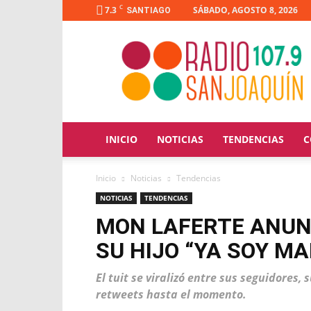
C
7.3
SÁBADO, AGOSTO 8, 2026
SANTIAGO
Radio
San
Joaquín
INICIO
NOTICIAS
TENDENCIAS
C
Inicio
Noticias
Tendencias
NOTICIAS
TENDENCIAS
MON LAFERTE ANUNC
SU HIJO “YA SOY M
El tuit se viralizó entre sus seguidores
retweets hasta el momento.