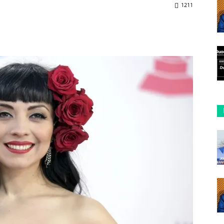
1211
ReddIt
Copy URL