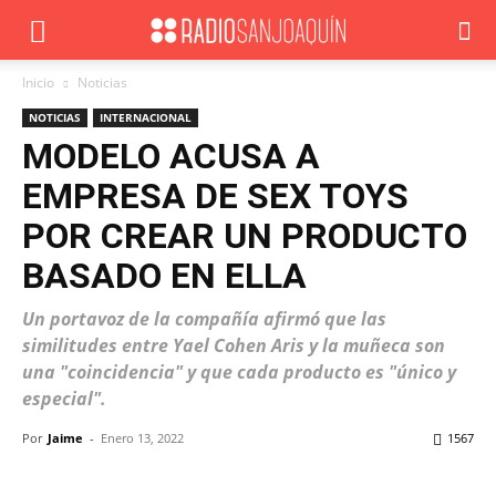
Inicio
Noticias
NOTICIAS
INTERNACIONAL
MODELO ACUSA A
EMPRESA DE SEX TOYS
POR CREAR UN PRODUCTO
BASADO EN ELLA
Un portavoz de la compañía afirmó que las
similitudes entre Yael Cohen Aris y la muñeca son
una "coincidencia" y que cada producto es "único y
especial".
Por
Jaime
-
Enero 13, 2022
1567
Facebook
X
WhatsApp
ReddIt