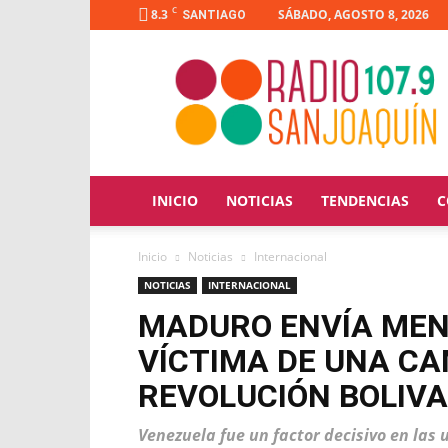
C
8.3
SÁBADO, AGOSTO 8, 2026
SANTIAGO
Radio
San
Joaquín
INICIO
NOTICIAS
TENDENCIAS
C
Inicio
Noticias
Internacional
NOTICIAS
INTERNACIONAL
MADURO ENVÍA MENS
VÍCTIMA DE UNA C
REVOLUCIÓN BOLIVA
Venezuela fue un factor decisivo en las u