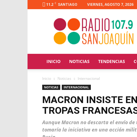
C
11.2
VIERNES, AGOSTO 7, 2026
SANTIAGO
Radio
San
Joaquín
INICIO
NOTICIAS
TENDENCIAS
C
Inicio
Noticias
Internacional
NOTICIAS
INTERNACIONAL
MACRON INSISTE EN 
TROPAS FRANCESAS
Aunque Macron no descarta el envío de 
tomaría la iniciativa en una acción mili