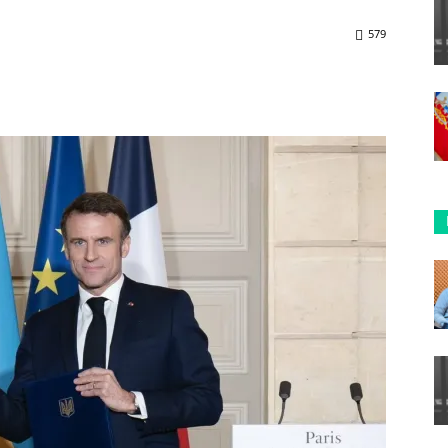
579
ReddIt
Copy URL