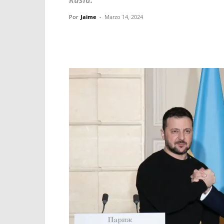
Rusia.
Por
Jaime
-
Marzo 14, 2024
Facebook
X
WhatsApp