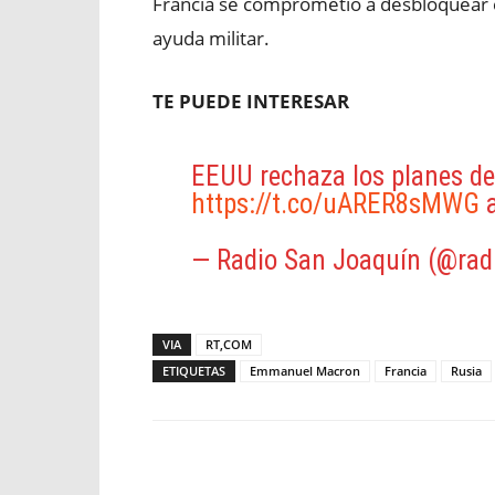
Francia se comprometió a desbloquear e
ayuda militar.
TE PUEDE INTERESAR
EEUU rechaza los planes de 
https://t.co/uARER8sMWG
a
— Radio San Joaquín (@rad
VIA
RT,COM
ETIQUETAS
Emmanuel Macron
Francia
Rusia