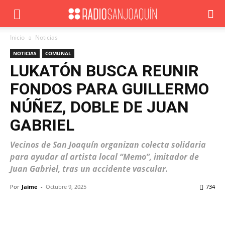
Inicio
Noticias
NOTICIAS
COMUNAL
LUKATÓN BUSCA REUNIR
FONDOS PARA GUILLERMO
NÚÑEZ, DOBLE DE JUAN
GABRIEL
Vecinos de San Joaquín organizan colecta solidaria
para ayudar al artista local “Memo”, imitador de
Juan Gabriel, tras un accidente vascular.
Por
Jaime
-
Octubre 9, 2025
734
Facebook
X
WhatsApp
ReddIt