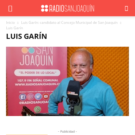
Inicio
Luis Garín: candidato al Concejo Municipal de San Joaquín
Luis Garín
LUIS GARÍN
- Publicidad -