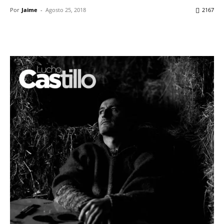
Por
Jaime
-
Agosto 25, 2018
2167
Facebook
X
WhatsApp
ReddIt