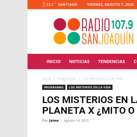
C
12.1
VIERNES, AGOSTO 7, 2026
SANTIAGO
Radio
San
Joaquín
INICIO
NOTICIAS
TENDENCIAS
C
Inicio
Programas
Los Misterios en la Vida
PROGRAMAS
LOS MISTERIOS EN LA VIDA
LOS MISTERIOS EN L
PLANETA X ¿MITO O
Por
Jaime
-
Agosto 14, 2015
Facebook
X
WhatsApp