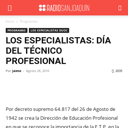
Inicio
Programas
PROGRAMAS
LOS ESPECIALISTAS DUOC
LOS ESPECIALISTAS: DÍA
DEL TÉCNICO
PROFESIONAL
Por
Jaime
-
Agosto 26, 2016
2035
Facebook
X
WhatsApp
ReddIt
Por decreto supremo 64.817 del 26 de Agosto de
1942 se crea la Dirección de Educación Profesional
en que se reconoce la importancia de la E.T.P. en la