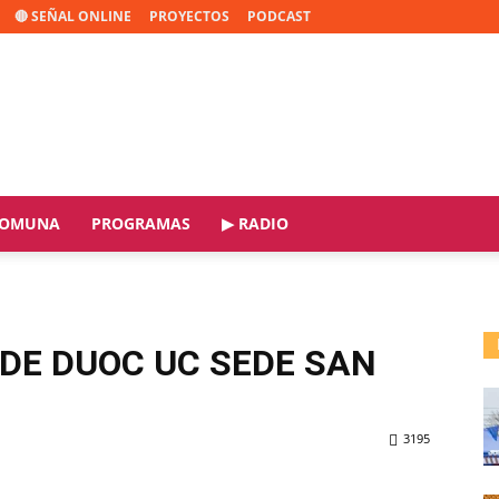
🔴 SEÑAL ONLINE
PROYECTOS
PODCAST
OMUNA
PROGRAMAS
▶ RADIO
 DE DUOC UC SEDE SAN
3195
ReddIt
Copy URL