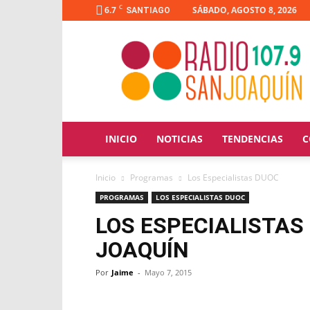
C
6.7
SÁBADO, AGOSTO 8, 2026
SANTIAGO
Radio
San
Joaquín
INICIO
NOTICIAS
TENDENCIAS
C
Inicio
Programas
Los Especialistas DUOC
PROGRAMAS
LOS ESPECIALISTAS DUOC
LOS ESPECIALISTAS
JOAQUÍN
Por
Jaime
-
Mayo 7, 2015
Facebook
X
WhatsApp