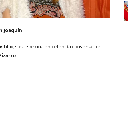
an Joaquín
stillo
, sostiene una entretenida conversación
Pizarro
ReddIt
Copy URL