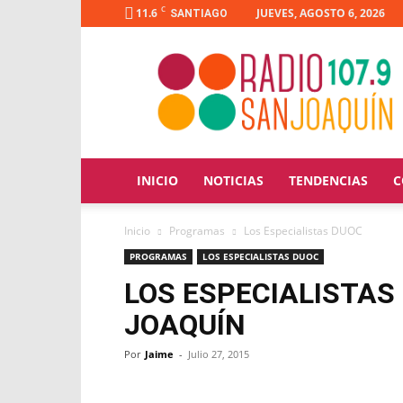
C
11.6
JUEVES, AGOSTO 6, 2026
SANTIAGO
Radio
San
Joaquín
INICIO
NOTICIAS
TENDENCIAS
C
Inicio
Programas
Los Especialistas DUOC
PROGRAMAS
LOS ESPECIALISTAS DUOC
LOS ESPECIALISTAS
JOAQUÍN
Por
Jaime
-
Julio 27, 2015
Facebook
X
WhatsApp