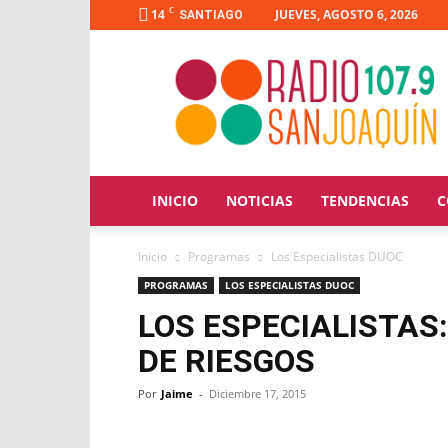
C
14
JUEVES, AGOSTO 6, 2026
SANTIAGO
Radio
San
Joaquín
INICIO
NOTICIAS
TENDENCIAS
C
Inicio
Programas
Los Especialistas DUOC
PROGRAMAS
LOS ESPECIALISTAS DUOC
LOS ESPECIALISTAS
DE RIESGOS
Por
Jaime
-
Diciembre 17, 2015
Facebook
X
WhatsApp