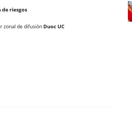
 de riesgos
r zonal de difusión
Duoc UC
ReddIt
Copy URL