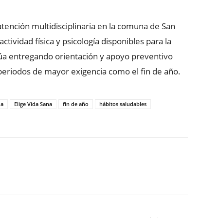
ención multidisciplinaria en la comuna de San
ctividad física y psicología disponibles para la
núa entregando orientación y apoyo preventivo
periodos de mayor exigencia como el fin de año.
da
Elige Vida Sana
fin de año
hábitos saludables
ReddIt
Copy URL