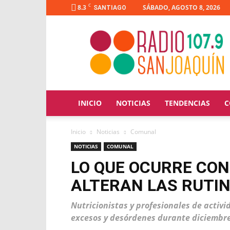
C
8.3
SÁBADO, AGOSTO 8, 2026
SANTIAGO
Radio
San
Joaquín
INICIO
NOTICIAS
TENDENCIAS
C
Inicio
Noticias
Comunal
NOTICIAS
COMUNAL
LO QUE OCURRE CON
ALTERAN LAS RUTIN
Nutricionistas y profesionales de activi
excesos y desórdenes durante diciembre