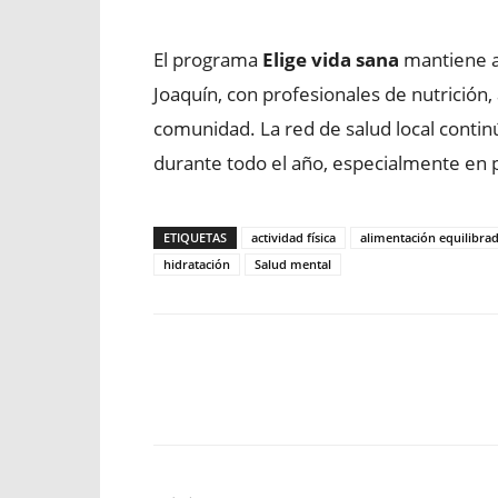
El programa
Elige vida sana
mantiene at
Joaquín, con profesionales de nutrición, a
comunidad. La red de salud local conti
durante todo el año, especialmente en 
ETIQUETAS
actividad física
alimentación equilibra
hidratación
Salud mental
Facebook
X
WhatsApp