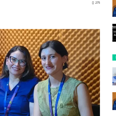
275
ReddIt
Copy URL